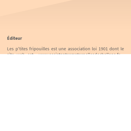
Éditeur
Les p'tites fripouilles est une association loi 1901 dont le
site web est www.assistantesmaternellesdechallans.fr ,
accessible par les utilisateurs à l’adresse URL suivante
Accueil
, édité par :
Identité : Association les p'tites fripouilles - Assistantes
maternelles de Challans et son canton
Numéro : W853001413 à la sous préfecture des Sables
d'Olonne
Numéro de TVA intracommunautaire : néant
Adresse : 85300 Challans
Téléphone